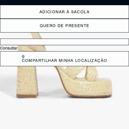
ADICIONAR À SACOLA
QUERO DE PRESENTE
Verificar disponibilidade nas lojas próximas a você
Consultar
COMPARTILHAR MINHA LOCALIZAÇÃO
DESCRIÇÃO
Elegante e atual, esta sandália de salto bloco aposta em tiras
trançadas que adicionam textura e um toque artesanal ao design. O
salto bloco alto garante mais conforto e estabilidade, enquanto o
fechamento ajustável no tornozelo proporciona segurança ao
caminhar. Ideal para elevar produções do dia a dia ou looks de
ocasiões especiais com estilo. Aposte!
CARACTERÍSTICAS