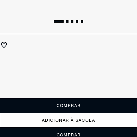
Sandália Salto Bloco Trançada Off White
R$ 750
R$ 375
ou
3x de R$125,00
sem juros
Receba até
R$ 37,50
de cashback
Cor:
Tamanho:
Guia de tamanho
33
34
35
36
37
38
39
40
COMPRAR
ADICIONAR À SACOLA
COMPRAR