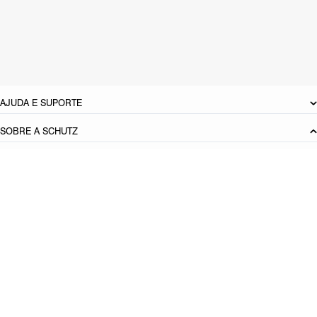
Material: Multimaterial
Tamanho do salto:
9.5 cm
Referência:
S2227400070001
DEVOLUÇÃO DO PRODUTO
AJUDA E SUPORTE
SOBRE A SCHUTZ
Seja um Franqueado
Plano de Negócio
Carreira
Vendas
Corporativas
Cartão Presente
Cashback
Schutz USA
PRINCIPAIS CATEGORIAS
Produto adicionado!
Bolsas Femininas
Tênis Femininos
Sandálias Femininas
Scarpins
Femininos
Papetes Femininas
Baixe o App Schutz
App store
Google play