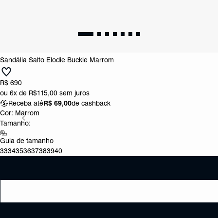
Sandália Salto Elodie Buckle Marrom
R$ 690
ou
6x de R$115,00
sem juros
Receba até
R$ 69,00
de cashback
Cor:
Marrom
Tamanho:
Guia de tamanho
33
34
35
36
37
38
39
40