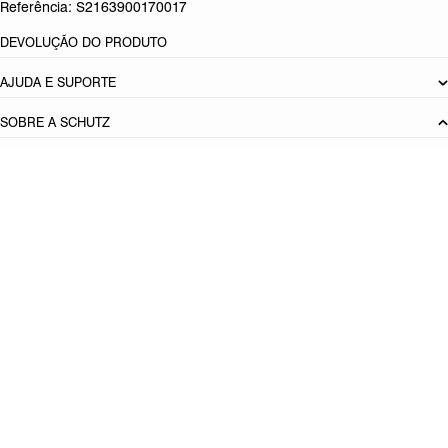
Referência:
S2163900170017
DEVOLUÇÃO DO PRODUTO
AJUDA E SUPORTE
SOBRE A SCHUTZ
Seja um Franqueado
Plano de Negócio
Carreira
Vendas
Corporativas
Cartão Presente
Cashback
Schutz USA
PRINCIPAIS CATEGORIAS
Produto adicionado!
Bolsas Femininas
Tênis Femininos
Sandálias Femininas
Scarpins
Femininos
Papetes Femininas
Baixe o App Schutz
App store
Google play
Localize nossas lojas
Lojas próximas de mim