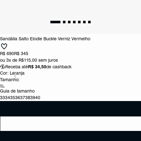
Sandália Salto Elodie Buckle Verniz Vermelho
R$ 690
R$ 345
ou
3x de R$115,00
sem juros
Receba até
R$ 34,50
de cashback
Cor:
Laranja
Tamanho:
Guia de tamanho
33
34
35
36
37
38
39
40