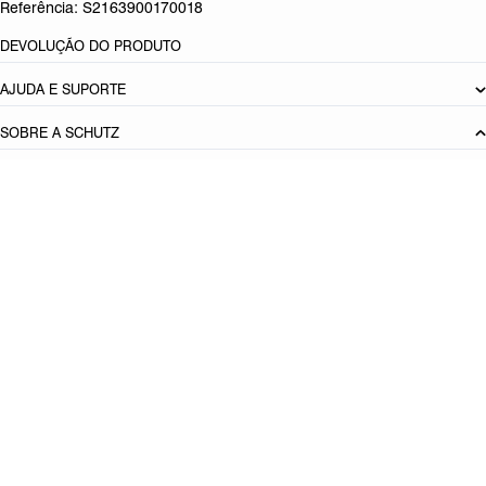
Referência:
S2163900170018
DEVOLUÇÃO DO PRODUTO
AJUDA E SUPORTE
SOBRE A SCHUTZ
Seja um Franqueado
Plano de Negócio
Carreira
Vendas
Corporativas
Cartão Presente
Cashback
Schutz USA
PRINCIPAIS CATEGORIAS
Produto adicionado!
Bolsas Femininas
Tênis Femininos
Sandálias Femininas
Scarpins
Femininos
Papetes Femininas
Baixe o App Schutz
App store
Google play
Localize nossas lojas
Lojas próximas de mim