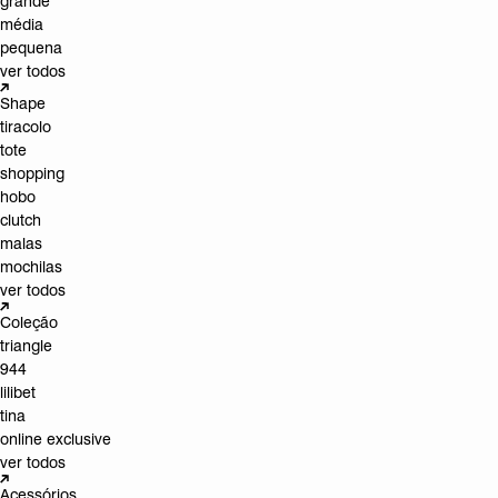
grande
média
pequena
ver todos
Shape
tiracolo
tote
shopping
hobo
clutch
malas
mochilas
ver todos
Coleção
triangle
944
lilibet
tina
online exclusive
ver todos
Acessórios