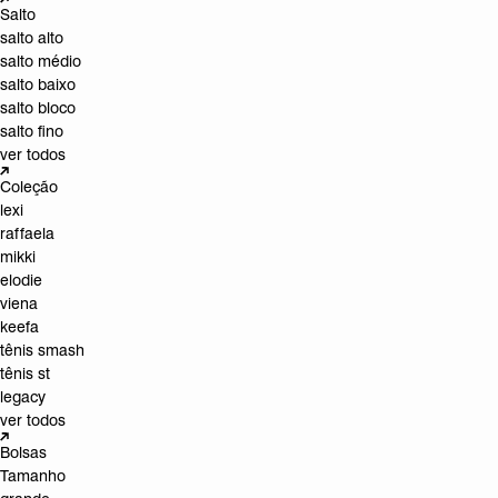
Salto
salto alto
salto médio
salto baixo
salto bloco
salto fino
ver todos
Coleção
lexi
raffaela
mikki
elodie
viena
keefa
tênis smash
tênis st
legacy
ver todos
Bolsas
Tamanho