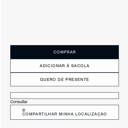
R$ 750
R$ 375
ou
3x de R$125,00
sem juros
Receba até
R$ 37,50
de cashback
Cor:
Preto
Tamanho:
Guia de tamanho
33
34
35
36
37
38
39
40
COMPRAR
ADICIONAR À SACOLA
QUERO DE PRESENTE
Verificar disponibilidade nas lojas próximas a você
Consultar
COMPARTILHAR MINHA LOCALIZAÇÃO
DESCRIÇÃO