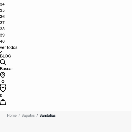
34
35
36
37
38
39
40
ver todos
BLOG
Buscar
0
Home
Sapatos
Sandálias