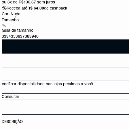
ou
6x de R$106,67
sem juros
Receba até
R$ 64,00
de cashback
Cor:
Nude
Tamanho:
Guia de tamanho
33
34
35
36
37
38
39
40
Verificar disponibilidade nas lojas próximas a você
Consultar
DESCRIÇÃO