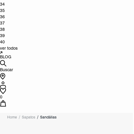
34
35
36
37
38
39
40
ver todos
BLOG
Buscar
0
Home
Sapatos
Sandálias