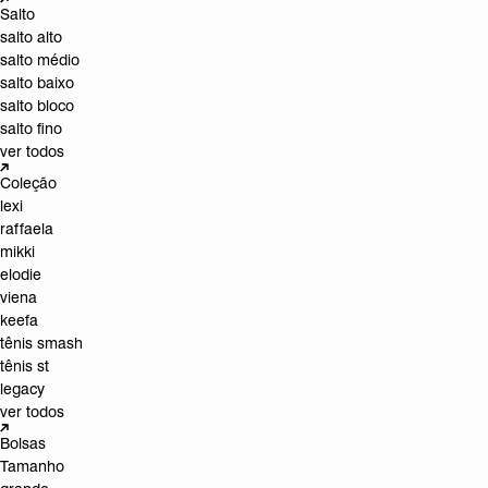
Salto
salto alto
salto médio
salto baixo
salto bloco
salto fino
ver todos
Coleção
lexi
raffaela
mikki
elodie
viena
keefa
tênis smash
tênis st
legacy
ver todos
Bolsas
Tamanho