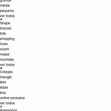
grande
média
pequena
ver todos
Shape
tiracolo
tote
shopping
hobo
clutch
malas
mochilas
ver todos
Coleção
triangle
944
lilibet
tina
online exclusive
ver todos
Acessórios