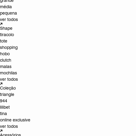
grande
média
pequena
ver todos
Shape
tiracolo
tote
shopping
hobo
clutch
malas
mochilas
ver todos
Coleção
triangle
944
lilibet
tina
online exclusive
ver todos
Acessórios