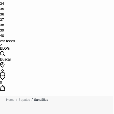
34
35
36
37
38
39
40
ver todos
BLOG
Buscar
0
Home
Sapatos
Sandálias