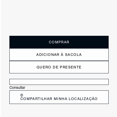
ou
6x de R$108,33
sem juros
Receba até
R$ 65,00
de cashback
Cor:
Vermelho
Tamanho:
Guia de tamanho
33
34
35
36
37
38
39
40
COMPRAR
ADICIONAR À SACOLA
QUERO DE PRESENTE
Verificar disponibilidade nas lojas próximas a você
Consultar
COMPARTILHAR MINHA LOCALIZAÇÃO
DESCRIÇÃO