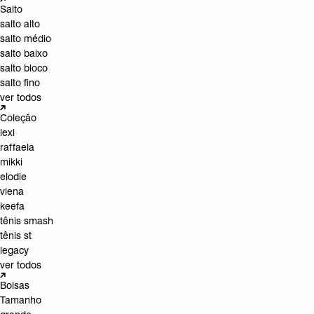
Salto
salto alto
salto médio
salto baixo
salto bloco
salto fino
ver todos
Coleção
lexi
raffaela
mikki
elodie
viena
keefa
tênis smash
tênis st
legacy
ver todos
Bolsas
Tamanho