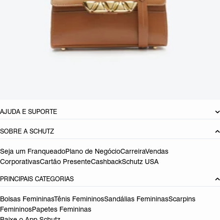
CARACTERÍSTICAS
Material: Couro
Cor: Marrom
Dimensões:
13CM x 8CM x 20.5CM cm (comprimento x largura x
altura)
Referência:
S5001145840004
DEVOLUÇÃO DO PRODUTO
AJUDA E SUPORTE
SOBRE A SCHUTZ
Seja um Franqueado
Plano de Negócio
Carreira
Vendas
Corporativas
Cartão Presente
Cashback
Schutz USA
PRINCIPAIS CATEGORIAS
Bolsas Femininas
Tênis Femininos
Sandálias Femininas
Scarpins
Femininos
Papetes Femininas
Baixe o App Schutz