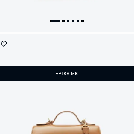
Sandália Thong Couro Preto
Produto indisponível
Receba até
R$ 65,00
de cashback
Cor:
Marrom
AVISE-ME
DESCRIÇÃO
Com design minimalista e toque moderno, este tamanco Schutz em
verniz preto é a definição de elegância com atitude. O salto médio
garante conforto e versatilidade, enquanto o acabamento brilhante
traz um ar sofisticado e fashionista à produção. O formato quadrado
do bico adiciona contemporaneidade, tornando-o a escolha ideal para
compor looks marcantes, do dia à noite.