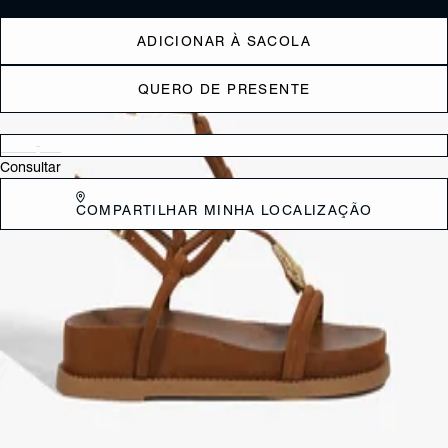
ADICIONAR À SACOLA
QUERO DE PRESENTE
Verificar disponibilidade nas lojas próximas a você
Consultar
COMPARTILHAR MINHA LOCALIZAÇÃO
DESCRIÇÃO
Com uma pegada sofisticada e cheia de personalidade, essa papete
chega repaginada em couro camur a, trazendo textura e estilo para o
look. As tiras finas no cabedal garantem leveza, enquanto o enfeite de
cobra adiciona um toque fashionista nada bvio. O fechamento em
fivela no calcanhar e tornozelo proporciona ajuste perfeito, e a
palmilha anat mica faz dela a escolha certa para quem busca conforto
sem abrir m o do estilo. Finalizada com solado de borracha e vira
aparente, aquele modelo curinga para produ es descomplicadas e