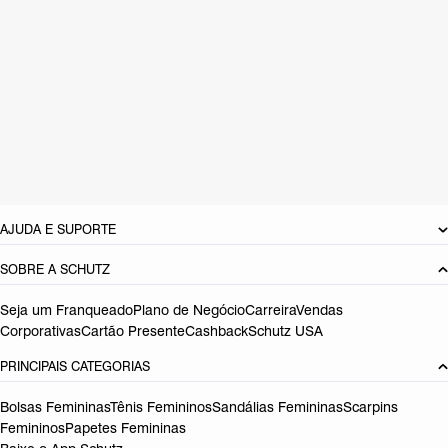
super cool!
CARACTERÍSTICAS
Material: Couro
Cor: Marrom
Tamanho do salto:
3 cm
Referência:
S2156404060003
DEVOLUÇÃO DO PRODUTO
AJUDA E SUPORTE
SOBRE A SCHUTZ
Seja um Franqueado
Plano de Negócio
Carreira
Vendas
Corporativas
Cartão Presente
Cashback
Schutz USA
PRINCIPAIS CATEGORIAS
Bolsas Femininas
Tênis Femininos
Sandálias Femininas
Scarpins
Femininos
Papetes Femininas