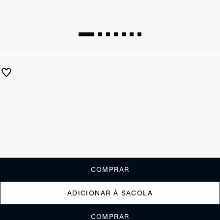
Sandália Toff Couro Marrom
R$ 690
R$ 275
ou
2x de R$137,50
sem juros
Receba até
R$ 27,50
de cashback
Cor:
Marrom
Tamanho:
Guia de tamanho
33
34
35
36
37
38
39
40
COMPRAR
ADICIONAR À SACOLA
COMPRAR