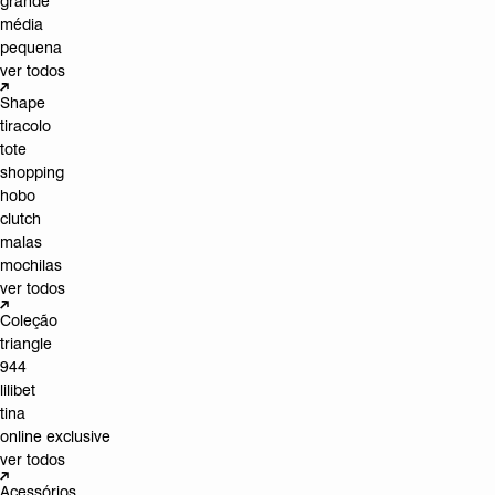
grande
média
pequena
ver todos
Shape
tiracolo
tote
shopping
hobo
clutch
malas
mochilas
ver todos
Coleção
triangle
944
lilibet
tina
online exclusive
ver todos
Acessórios