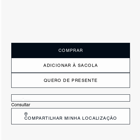
ou
2x de R$147,50
sem juros
Receba até
R$ 29,50
de cashback
Cor:
Dourado
Tamanho:
Guia de tamanho
33
34
35
36
37
38
39
40
COMPRAR
ADICIONAR À SACOLA
QUERO DE PRESENTE
Verificar disponibilidade nas lojas próximas a você
Consultar
COMPARTILHAR MINHA LOCALIZAÇÃO
DESCRIÇÃO