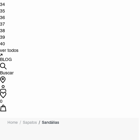
34
35
36
37
38
39
40
ver todos
BLOG
Buscar
0
Home
Sapatos
Sandálias