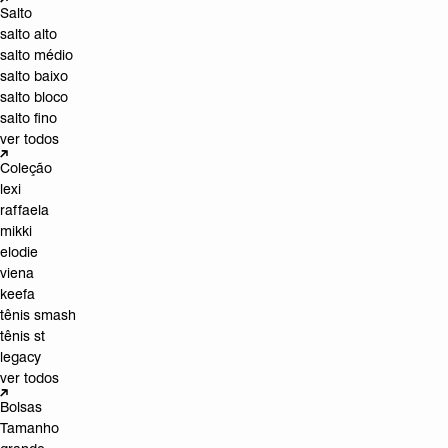
Salto
salto alto
salto médio
salto baixo
salto bloco
salto fino
ver todos
Coleção
lexi
raffaela
mikki
elodie
viena
keefa
tênis smash
tênis st
legacy
ver todos
Bolsas
Tamanho