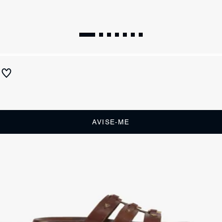
Papete Tricia Couro Marrom
Produto indisponível
Receba até
R$ 29,50
de cashback
Cor:
Marrom
AVISE-ME
DESCRIÇÃO
Apresentamos a papete Tricia, a prova de que o conforto pode ter
muita personalidade. Ela combina a praticidade do design slide e a
tendência robusta das papetes com o charme edgy das tachas
metálicas, tudo em um tom de marrom rico e elegante.
CARACTERÍSTICAS