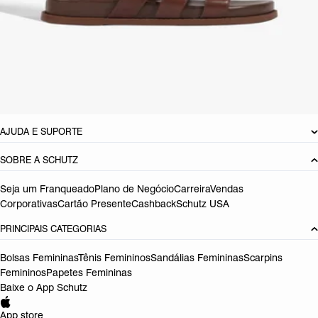
Material: Couro
Cor: Marrom
Tamanho do salto:
3 cm
Pitch do salto:
2,3
cm
Referência:
S2156405120001
DEVOLUÇÃO DO PRODUTO
AJUDA E SUPORTE
SOBRE A SCHUTZ
Seja um Franqueado
Plano de Negócio
Carreira
Vendas
Corporativas
Cartão Presente
Cashback
Schutz USA
PRINCIPAIS CATEGORIAS
Bolsas Femininas
Tênis Femininos
Sandálias Femininas
Scarpins
Femininos
Papetes Femininas
Baixe o App Schutz
App store