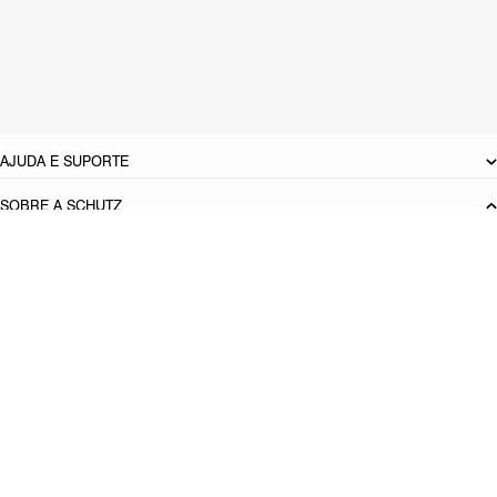
Material: Verniz
Cor: Preto
Tamanho do salto:
6 cm
Referência:
S2124200070002
DEVOLUÇÃO DO PRODUTO
AJUDA E SUPORTE
SOBRE A SCHUTZ
Seja um Franqueado
Plano de Negócio
Carreira
Vendas
Corporativas
Cartão Presente
Cashback
Schutz USA
Produto adicionado!
PRINCIPAIS CATEGORIAS
Bolsas Femininas
Tênis Femininos
Sandálias Femininas
Scarpins
Femininos
Papetes Femininas
Baixe o App Schutz
App store
Google play