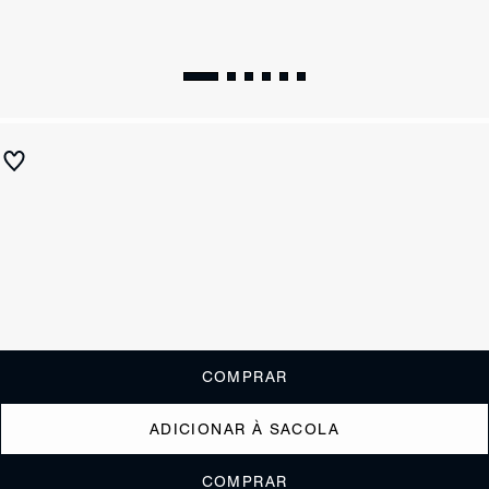
Sandália Verniz Black
R$ 560
R$ 280
ou
2x de R$140,00
sem juros
Receba até
R$ 28,00
de cashback
Cor:
Preto
Tamanho:
Guia de tamanho
33
34
35
36
37
38
39
40
COMPRAR
ADICIONAR À SACOLA
COMPRAR