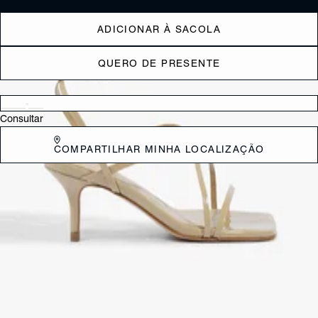
ADICIONAR À SACOLA
QUERO DE PRESENTE
Verificar disponibilidade nas lojas próximas a você
Consultar
COMPARTILHAR MINHA LOCALIZAÇÃO
DESCRIÇÃO
Sofisticação e versatilidade em um único par! Essa sandália preta com
tiras finas cruzadas é perfeita para elevar qualquer look. O salto fino e
o design elegante a tornam ideal para o dia a dia ou para ocasiões
especiais. *Este modelo possui calce pequeno. Indicamos a compra
de um número maior do que o habitual.
CARACTERÍSTICAS