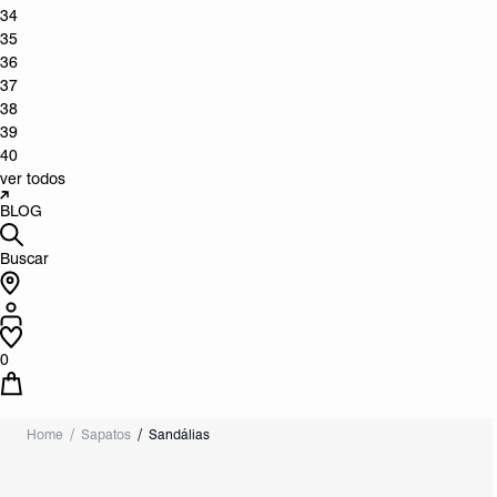
34
35
36
37
38
39
40
ver todos
BLOG
Buscar
0
Home
Sapatos
Sandálias