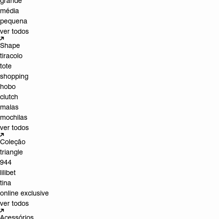
grande
média
pequena
ver todos
Shape
tiracolo
tote
shopping
hobo
clutch
malas
mochilas
ver todos
Coleção
triangle
944
lilibet
tina
online exclusive
ver todos
Acessórios