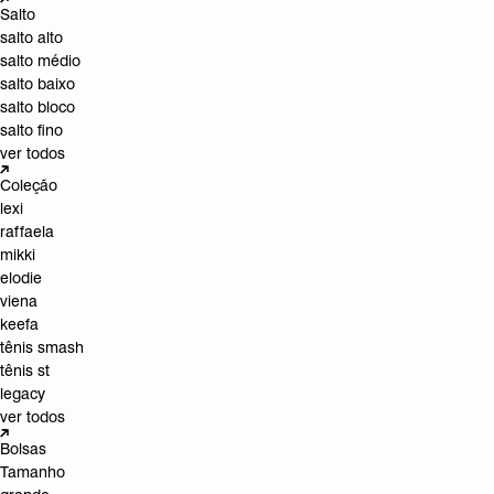
Salto
salto alto
salto médio
salto baixo
salto bloco
salto fino
ver todos
Coleção
lexi
raffaela
mikki
elodie
viena
keefa
tênis smash
tênis st
legacy
ver todos
Bolsas
Tamanho