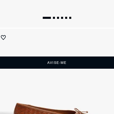
Sapatilha Arissa Woven Marrom
Produto indisponível
Receba até
R$ 57,00
de cashback
Cor:
Marrom
AVISE-ME
DESCRIÇÃO
Descontraída e elegante, esta sapatilha em couro tramado apresenta
um bico quadrado que traz um toque moderno, enquanto o laço
adiciona um charme feminino. Inspirada pela tendência dos tramados
na Coleção Resort, esta peça combina artesanato com estilo casual
refinado, perfeita para mulheres que valorizam conforto e sofisticação
em seus looks diários.