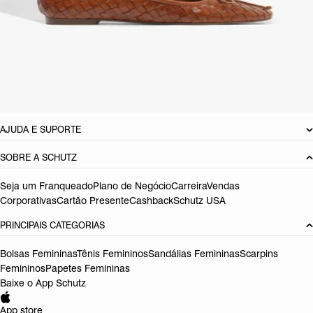
CARACTERÍSTICAS
Material: Multimaterial
Cor: Marrom
Referência:
S2071002120003
DEVOLUÇÃO DO PRODUTO
AJUDA E SUPORTE
SOBRE A SCHUTZ
Seja um Franqueado
Plano de Negócio
Carreira
Vendas
Corporativas
Cartão Presente
Cashback
Schutz USA
PRINCIPAIS CATEGORIAS
Bolsas Femininas
Tênis Femininos
Sandálias Femininas
Scarpins
Femininos
Papetes Femininas
Baixe o App Schutz
App store