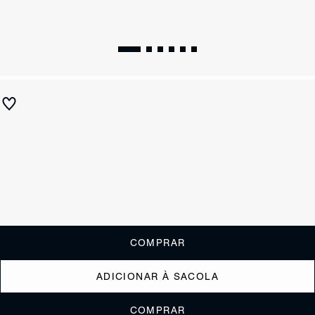
Sapatilha Ballerina Lola Couro Prata
R$ 490
ou
4x de R$122,50
sem juros
Receba até
R$ 49,00
de cashback
Cor:
Prata
Tamanho:
Guia de tamanho
33
34
35
36
37
38
39
40
COMPRAR
ADICIONAR À SACOLA
COMPRAR