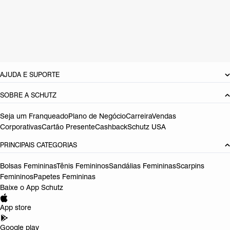
Material: Sintetico
Cor: Prata
Tamanho do salto:
1.1 cm
Referência:
S2221300370013
DEVOLUÇÃO DO PRODUTO
AJUDA E SUPORTE
SOBRE A SCHUTZ
Seja um Franqueado
Plano de Negócio
Carreira
Vendas
Corporativas
Cartão Presente
Cashback
Schutz USA
PRINCIPAIS CATEGORIAS
Bolsas Femininas
Tênis Femininos
Sandálias Femininas
Scarpins
Femininos
Papetes Femininas
Baixe o App Schutz
App store
Google play