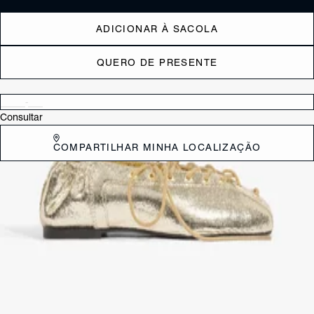
ADICIONAR À SACOLA
QUERO DE PRESENTE
Verificar disponibilidade nas lojas próximas a você
Consultar
COMPARTILHAR MINHA LOCALIZAÇÃO
DESCRIÇÃO
Com um toque glam e design artesanal, esta sapatilha prata em couro
se destaca pelo cabedal ajustável por cadarço e costura aparente,
garantindo um visual único. O elástico na parte traseira proporciona o
ajuste perfeito e mais conforto ao calçar, tornando o modelo ideal para
quem busca praticidade sem abrir mão de estilo. Aposte!
CARACTERÍSTICAS