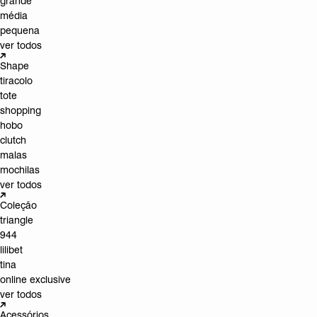
grande
média
pequena
ver todos
Shape
tiracolo
tote
shopping
hobo
clutch
malas
mochilas
ver todos
Coleção
triangle
944
lilibet
tina
online exclusive
ver todos
Acessórios