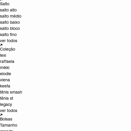
Salto
salto alto
salto médio
salto baixo
salto bloco
salto fino
ver todos
Coleção
lexi
raffaela
mikki
elodie
viena
keefa
tênis smash
tênis st
legacy
ver todos
Bolsas
Tamanho