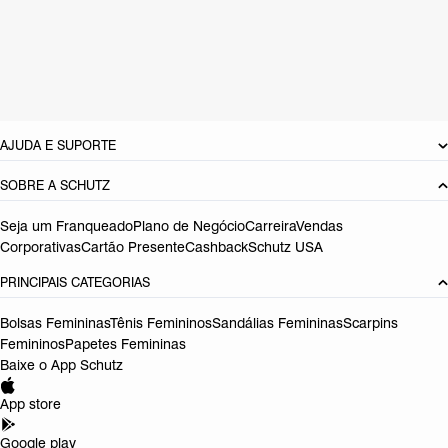
Material: Couro
Cor: Marrom
Tamanho do salto:
0.5 cm
Referência:
S2232900030015
DEVOLUÇÃO DO PRODUTO
AJUDA E SUPORTE
SOBRE A SCHUTZ
Seja um Franqueado
Plano de Negócio
Carreira
Vendas
Corporativas
Cartão Presente
Cashback
Schutz USA
PRINCIPAIS CATEGORIAS
Bolsas Femininas
Tênis Femininos
Sandálias Femininas
Scarpins
Femininos
Papetes Femininas
Baixe o App Schutz
App store
Google play