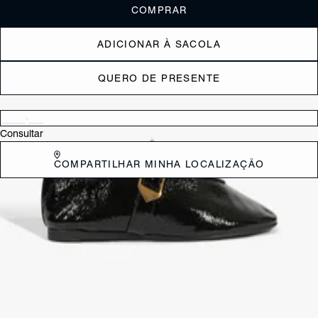
COMPRAR
ADICIONAR À SACOLA
QUERO DE PRESENTE
Verificar disponibilidade nas lojas próximas a você
Consultar
COMPARTILHAR MINHA LOCALIZAÇÃO
DESCRIÇÃO
Mary Jane, mas com um twist moderno! Essa sapatilha de couro
combina o bico redondo e a cava alta em “V” com a clássica tira
ajustável com fivela de metal. Um básico nada óbvio pra quem não
abre mão de estilo.
CARACTERÍSTICAS