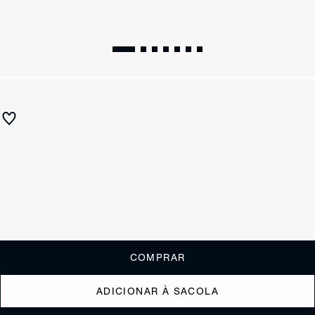
WINTER 26
Sapatilha Vick Buckle Couro Marrom
R$ 590
ou
5x de R$118,00
sem juros
Receba até
R$ 59,00
de cashback
Cor:
Marrom
Tamanho:
Guia de tamanho
33
34
35
36
37
38
39
40
COMPRAR
ADICIONAR À SACOLA