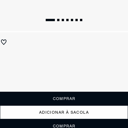
Sapatilha Vick Buckle Couro Verde Oliva
R$ 590
R$ 295
ou
2x de R$147,50
sem juros
Receba até
R$ 29,50
de cashback
Cor:
Verde
Tamanho:
Guia de tamanho
33
34
35
36
37
38
39
40
COMPRAR
ADICIONAR À SACOLA
COMPRAR