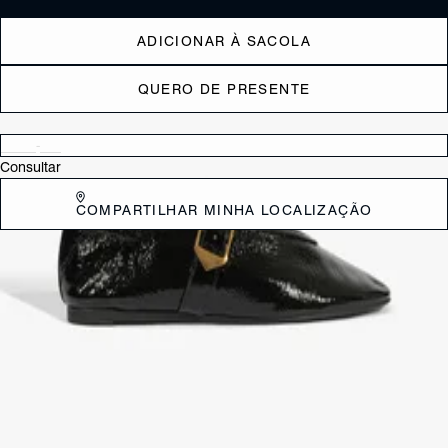
ADICIONAR À SACOLA
QUERO DE PRESENTE
Verificar disponibilidade nas lojas próximas a você
Consultar
COMPARTILHAR MINHA LOCALIZAÇÃO
DESCRIÇÃO
Mary Jane, mas com um twist moderno! Essa sapatilha de couro
combina o bico redondo e a cava alta em “V” com a clássica tira
ajustável com fivela de metal. Um básico nada óbvio pra quem não
abre mão de estilo.
CARACTERÍSTICAS
Material: Couro