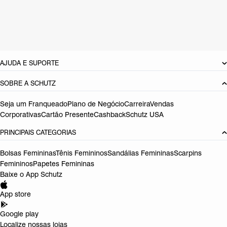
Cor: Verde
Tamanho do salto:
0.5 cm
Referência:
S2232900030017
DEVOLUÇÃO DO PRODUTO
AJUDA E SUPORTE
SOBRE A SCHUTZ
Seja um Franqueado
Plano de Negócio
Carreira
Vendas
Corporativas
Cartão Presente
Cashback
Schutz USA
PRINCIPAIS CATEGORIAS
Bolsas Femininas
Tênis Femininos
Sandálias Femininas
Scarpins
Femininos
Papetes Femininas
Baixe o App Schutz
App store
Google play
Localize nossas lojas