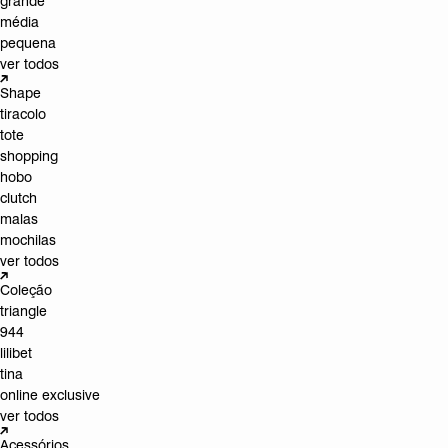
grande
média
pequena
ver todos
Shape
tiracolo
tote
shopping
hobo
clutch
malas
mochilas
ver todos
Coleção
triangle
944
lilibet
tina
online exclusive
ver todos
Acessórios