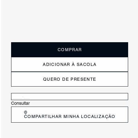
ou
3x de R$101,67
sem juros
Receba até
R$ 30,50
de cashback
Cor:
Vermelho
Tamanho:
Guia de tamanho
33
34
35
36
37
38
39
40
COMPRAR
ADICIONAR À SACOLA
QUERO DE PRESENTE
Verificar disponibilidade nas lojas próximas a você
Consultar
COMPARTILHAR MINHA LOCALIZAÇÃO
DESCRIÇÃO