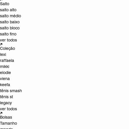
Salto
salto alto
salto médio
salto baixo
salto bloco
salto fino
ver todos
Coleção
lexi
raffaela
mikki
elodie
viena
keefa
tênis smash
tênis st
legacy
ver todos
Bolsas
Tamanho