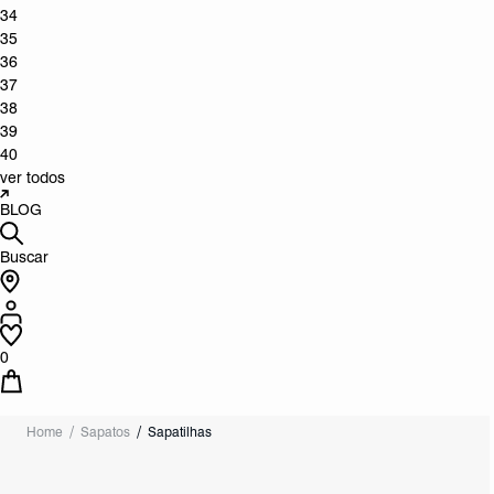
34
35
36
37
38
39
40
ver todos
BLOG
Buscar
0
Home
Sapatos
Sapatilhas