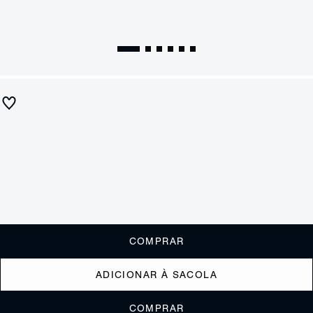
Sapato Mule Verniz Prata
R$ 440
R$ 175
ou
1x de R$175,00
sem juros
Receba até
R$ 17,50
de cashback
Cor:
Prata
Tamanho:
Guia de tamanho
33
34
35
36
37
38
39
40
COMPRAR
ADICIONAR À SACOLA
COMPRAR