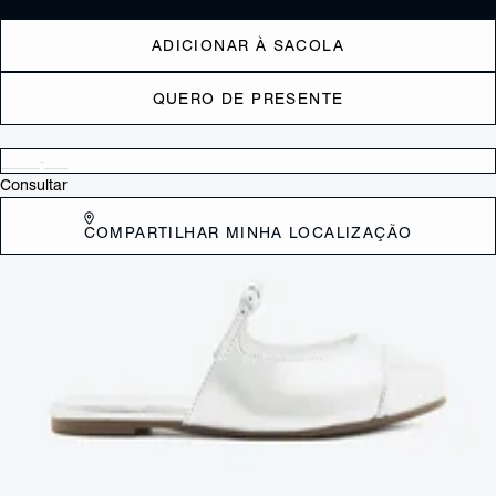
ADICIONAR À SACOLA
QUERO DE PRESENTE
Verificar disponibilidade nas lojas próximas a você
Consultar
COMPARTILHAR MINHA LOCALIZAÇÃO
DESCRIÇÃO
Os sapatos no estilo boneca (com a charmosa tira com fivela) trazem
um ar super feminino e delicado ao look! Além de muito confortável,
essa versão traz o visual moderno da mule com o toque glam do
acabamento metalizado. Esse sapato mule prata vai ser uma aposta
versátil e prática para o dia a dia!
CARACTERÍSTICAS