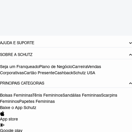
Material: Multimaterial
Cor: Prata
Tamanho do salto:
2 cm
Referência:
S2113500160008
DEVOLUÇÃO DO PRODUTO
AJUDA E SUPORTE
SOBRE A SCHUTZ
Seja um Franqueado
Plano de Negócio
Carreira
Vendas
Corporativas
Cartão Presente
Cashback
Schutz USA
PRINCIPAIS CATEGORIAS
Bolsas Femininas
Tênis Femininos
Sandálias Femininas
Scarpins
Femininos
Papetes Femininas
Baixe o App Schutz
App store
Google play