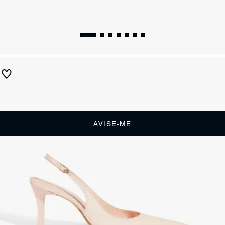
Sapato Scarpin Slingback Couro Madeira Rosa Claro
Produto indisponível
Receba até
R$ 33,50
de cashback
Cor:
Rosa
AVISE-ME
DESCRIÇÃO
O clássico sapato scarpin slingback ganha um visual charmoso e
surpreendente neste modelo. Feito em couro nesse tom rosa super
trendy, ele combina o salto alto e o bico fino com o toque casual da
madeira ao redor da sola. Sofisticado e cheio de personalidade, vai
ser uma aposta certeira!