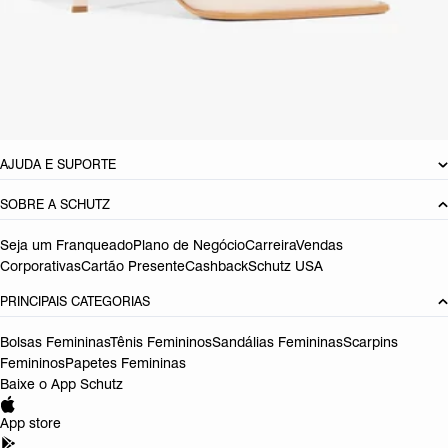
CARACTERÍSTICAS
Material: Couro
Cor: Rosa
Referência:
S2200000110003
DEVOLUÇÃO DO PRODUTO
AJUDA E SUPORTE
SOBRE A SCHUTZ
Seja um Franqueado
Plano de Negócio
Carreira
Vendas
Corporativas
Cartão Presente
Cashback
Schutz USA
PRINCIPAIS CATEGORIAS
Bolsas Femininas
Tênis Femininos
Sandálias Femininas
Scarpins
Femininos
Papetes Femininas
Baixe o App Schutz
App store