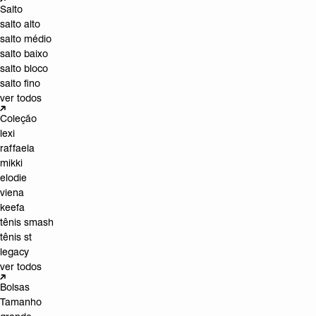
Salto
salto alto
salto médio
salto baixo
salto bloco
salto fino
ver todos
Coleção
lexi
raffaela
mikki
elodie
viena
keefa
tênis smash
tênis st
legacy
ver todos
Bolsas
Tamanho