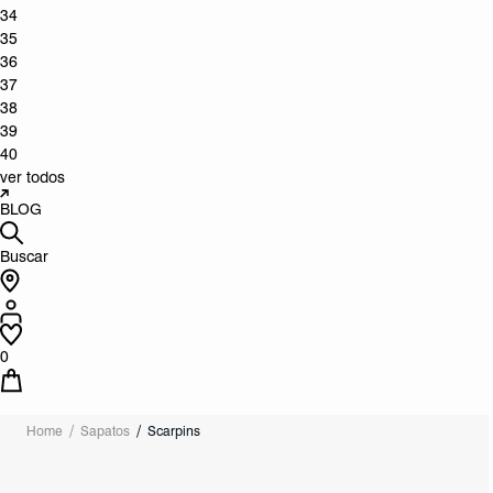
34
35
36
37
38
39
40
ver todos
BLOG
Buscar
0
Home
Sapatos
Scarpins