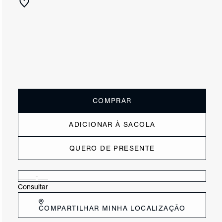
R$ 690
ou
6x de R$115,00
sem juros
Receba até
R$ 69,00
de cashback
Cor:
Preto
Tamanho:
Guia de tamanho
33
34
35
36
37
38
39
40
COMPRAR
ADICIONAR À SACOLA
QUERO DE PRESENTE
Verificar disponibilidade nas lojas próximas a você
Consultar
COMPARTILHAR MINHA LOCALIZAÇÃO