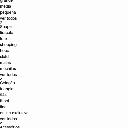
grande
média
pequena
ver todos
Shape
tiracolo
tote
shopping
hobo
clutch
malas
mochilas
ver todos
Coleção
triangle
944
lilibet
tina
online exclusive
ver todos
Acessórios