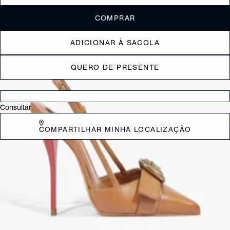
COMPRAR
ADICIONAR À SACOLA
QUERO DE PRESENTE
Verificar disponibilidade nas lojas próximas a você
Consultar
COMPARTILHAR MINHA LOCALIZAÇÃO
DESCRIÇÃO
O Scarpin Slingback Bico Fino Fivela Jeans é a definição perfeita de
sofisticação sem esforço. Ele une a imponência do salto alto e do bico
fino com a descontração e a versatilidade do acabamento em jeans,
criando um visual moderno e cheio de personalidade.O bico fino traz
aquela elegância tradicional e o poder do scarpin, enquanto a
abertura peep toe adiciona um toque sutil de sensualidade e frescor. A