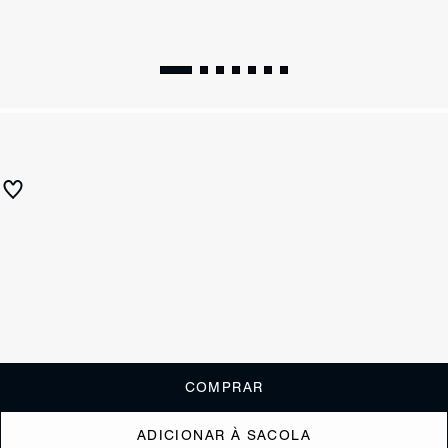
FRETE GRÁTIS NESTE ITEM
SUMMER 27
Scarpin Slingback Bico Fino Fivela Jeans
R$ 690
ou
6x de R$115,00
sem juros
Receba até
R$ 69,00
de cashback
Cor:
Tamanho:
Guia de tamanho
33
34
35
36
37
38
39
40
COMPRAR
ADICIONAR À SACOLA