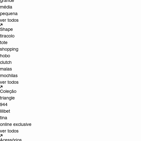
grande
média
pequena
ver todos
Shape
tiracolo
tote
shopping
hobo
clutch
malas
mochilas
ver todos
Coleção
triangle
944
lilibet
tina
online exclusive
ver todos
Acessórios