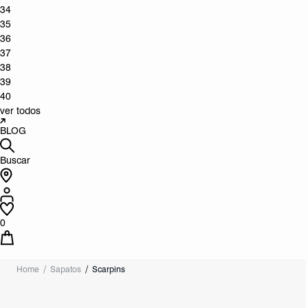
34
35
36
37
38
39
40
ver todos
BLOG
Buscar
0
Home
Sapatos
Scarpins