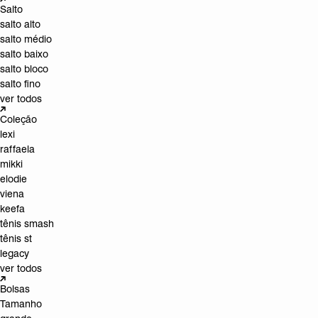
Salto
salto alto
salto médio
salto baixo
salto bloco
salto fino
ver todos
Coleção
lexi
raffaela
mikki
elodie
viena
keefa
tênis smash
tênis st
legacy
ver todos
Bolsas
Tamanho