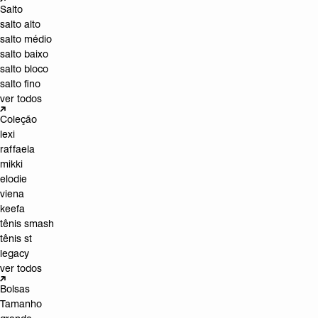
Salto
salto alto
salto médio
salto baixo
salto bloco
salto fino
ver todos
Coleção
lexi
raffaela
mikki
elodie
viena
keefa
tênis smash
tênis st
legacy
ver todos
Bolsas
Tamanho