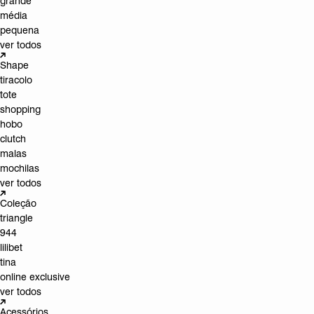
grande
média
pequena
ver todos
Shape
tiracolo
tote
shopping
hobo
clutch
malas
mochilas
ver todos
Coleção
triangle
944
lilibet
tina
online exclusive
ver todos
Acessórios