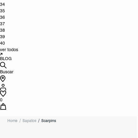
34
35
36
37
38
39
40
ver todos
BLOG
Buscar
0
Home
Sapatos
Scarpins