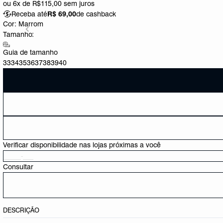
ou
6x de R$115,00
sem juros
Receba até
R$ 69,00
de cashback
Cor:
Marrom
Tamanho:
Guia de tamanho
33
34
35
36
37
38
39
40
Verificar disponibilidade nas lojas próximas a você
Consultar
DESCRIÇÃO