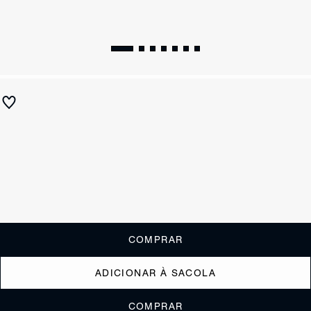
Scarpin Plataforma Myriam Couro Preta
R$ 890
R$ 355
ou
3x de R$118,33
sem juros
Receba até
R$ 35,50
de cashback
Cor:
Preto
Tamanho:
Guia de tamanho
33
34
35
36
37
38
39
40
COMPRAR
ADICIONAR À SACOLA
COMPRAR