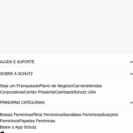
CARACTERÍSTICAS
Material: Couro
Cor: Preto
Tamanho do salto:
11.5 cm
Referência:
S2241600010003
DEVOLUÇÃO DO PRODUTO
AJUDA E SUPORTE
SOBRE A SCHUTZ
Seja um Franqueado
Plano de Negócio
Carreira
Vendas
Corporativas
Cartão Presente
Cashback
Schutz USA
PRINCIPAIS CATEGORIAS
Bolsas Femininas
Tênis Femininos
Sandálias Femininas
Scarpins
Femininos
Papetes Femininas
Baixe o App Schutz