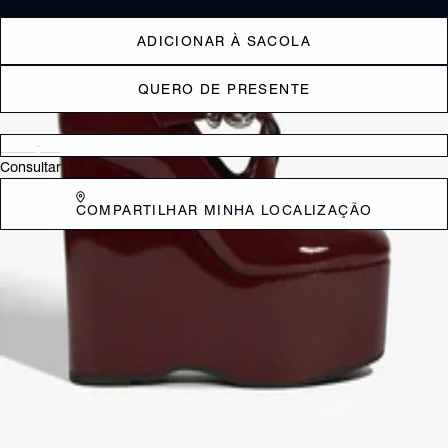
ADICIONAR À SACOLA
QUERO DE PRESENTE
Verificar disponibilidade nas lojas próximas a você
Consultar
COMPARTILHAR MINHA LOCALIZAÇÃO
DESCRIÇÃO
Com um toque de sofisticação e atitude, essa sapatilha plataforma é a
peça-chave para um look cheio de personalidade. Feita em couro com
acabamento verniz, ela brilha com um toque moderno e elegante. O
cabedal com tiras cruzadas no peito do pé e o bico redondo trazem
uma pegada clássica, enquanto o fechamento em fivela garante
praticidade e estilo. O salto plataforma oferece aquele volume que
eleva o visual, deixando você com muito mais presença sem abrir
mão do conforto.