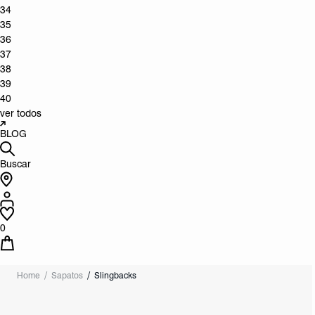
34
35
36
37
38
39
40
ver todos
BLOG
Buscar
0
Home
Sapatos
Slingbacks