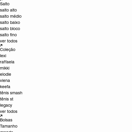
Salto
salto alto
salto médio
salto baixo
salto bloco
salto fino
ver todos
Coleção
lexi
raffaela
mikki
elodie
viena
keefa
tênis smash
tênis st
legacy
ver todos
Bolsas
Tamanho