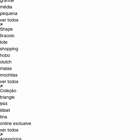
grande
média
pequena
ver todos
Shape
tiracolo
tote
shopping
hobo
clutch
malas
mochilas
ver todos
Coleção
triangle
944
lilibet
tina
online exclusive
ver todos
Acessórios