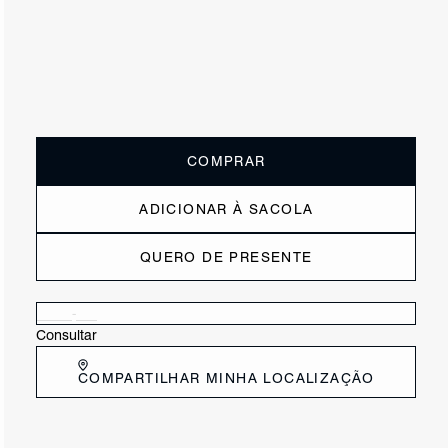
ou
2x de R$147,50
sem juros
Receba até
R$ 29,50
de cashback
Cor:
Azul
Tamanho:
Guia de tamanho
33
34
35
36
37
38
39
40
COMPRAR
ADICIONAR À SACOLA
QUERO DE PRESENTE
Verificar disponibilidade nas lojas próximas a você
Consultar
COMPARTILHAR MINHA LOCALIZAÇÃO
DESCRIÇÃO