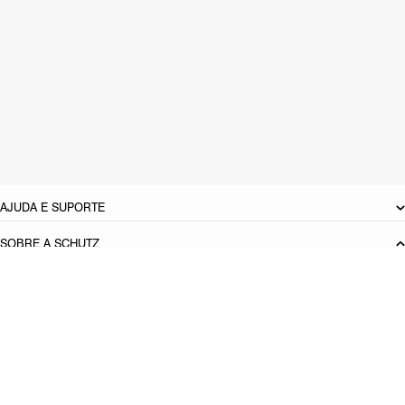
look impecável a eventos sociais com máxima atitude!
CARACTERÍSTICAS
Material: Couro
Cor: Preto
Tamanho do salto:
7 cm
Referência:
S2268400030001
DEVOLUÇÃO DO PRODUTO
AJUDA E SUPORTE
SOBRE A SCHUTZ
Seja um Franqueado
Plano de Negócio
Carreira
Vendas
Corporativas
Cartão Presente
Cashback
Schutz USA
Produto adicionado!
PRINCIPAIS CATEGORIAS
Bolsas Femininas
Tênis Femininos
Sandálias Femininas
Scarpins
Femininos
Papetes Femininas