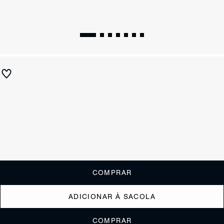
Tamanco Anabela Ráfia Natural
R$ 690
ou
6x de R$115,00
sem juros
Receba até
R$ 69,00
de cashback
Cor:
Nude
Tamanho:
Guia de tamanho
33
34
35
36
37
38
39
40
COMPRAR
ADICIONAR À SACOLA
COMPRAR