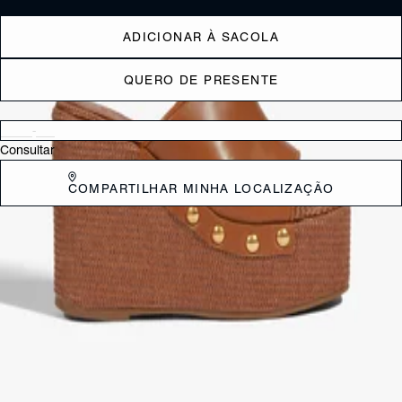
ADICIONAR À SACOLA
QUERO DE PRESENTE
Verificar disponibilidade nas lojas próximas a você
Consultar
COMPARTILHAR MINHA LOCALIZAÇÃO
DESCRIÇÃO
Trazendo um visual impactante e cheio de estilo, esta sandália tipo
tamanco combina o design robusto do salto anabela e da meia pata
com a leveza da construção em ráfia natural. Os detalhes em couro e
a aplicação de tachas adicionam personalidade e um toque sofisticado
ao modelo. Confortável e trendy, é a escolha perfeita para transformar
produções casuais com elegância e atitude!
CARACTERÍSTICAS