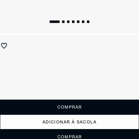
Tamanco Bico Quadrado Trançado Vermelho
R$ 590
R$ 235
ou
2x de R$117,50
sem juros
Receba até
R$ 23,50
de cashback
Cor:
Vinho
Tamanho:
Guia de tamanho
33
34
35
36
37
38
39
40
COMPRAR
ADICIONAR À SACOLA
COMPRAR