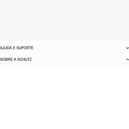
Material: Sintetico
Cor: Vinho
Tamanho do salto:
6 cm
Referência:
S2089100670009
DEVOLUÇÃO DO PRODUTO
AJUDA E SUPORTE
SOBRE A SCHUTZ
Seja um Franqueado
Plano de Negócio
Carreira
Vendas
Corporativas
Cartão Presente
Cashback
Schutz USA
PRINCIPAIS CATEGORIAS
Produto adicionado!
Bolsas Femininas
Tênis Femininos
Sandálias Femininas
Scarpins
Femininos
Papetes Femininas
Baixe o App Schutz
App store