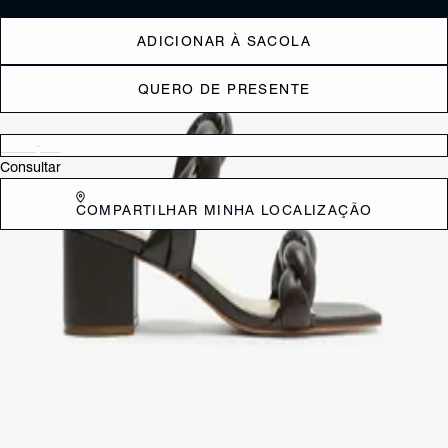
ADICIONAR À SACOLA
QUERO DE PRESENTE
Verificar disponibilidade nas lojas próximas a você
Consultar
COMPARTILHAR MINHA LOCALIZAÇÃO
DESCRIÇÃO
Moderna e confortável, essa sandália mule com salto bloco e tiras
trançadas é a escolha perfeita para combinar com calça jeans, saias,
vestidos e até peças de alfaiataria - uma ótima aposta para te
acompanhar do look de trabalho à produção casual. *Este modelo
possui calce pequeno. Indicamos a compra de um número maior do
que o habitual.
CARACTERÍSTICAS