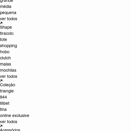
grande
média
pequena
ver todos
Shape
tiracolo
tote
shopping
hobo
clutch
malas
mochilas
ver todos
Coleção
triangle
944
lilibet
tina
online exclusive
ver todos
Acessórios