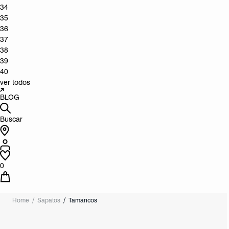
34
35
36
37
38
39
40
ver todos
BLOG
Buscar
0
Home
Sapatos
Tamancos