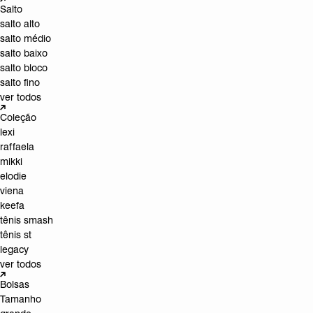
Salto
salto alto
salto médio
salto baixo
salto bloco
salto fino
ver todos
Coleção
lexi
raffaela
mikki
elodie
viena
keefa
tênis smash
tênis st
legacy
ver todos
Bolsas
Tamanho