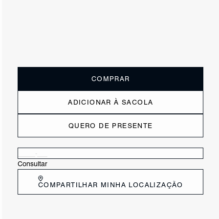
ou
3x de R$108,33
sem juros
Receba até
R$ 32,50
de cashback
Cor:
Tamanho:
Guia de tamanho
33
34
35
36
37
38
39
40
COMPRAR
ADICIONAR À SACOLA
QUERO DE PRESENTE
Verificar disponibilidade nas lojas próximas a você
Consultar
COMPARTILHAR MINHA LOCALIZAÇÃO
DESCRIÇÃO