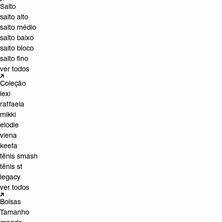
Salto
salto alto
salto médio
salto baixo
salto bloco
salto fino
ver todos
Coleção
lexi
raffaela
mikki
elodie
viena
keefa
tênis smash
tênis st
legacy
ver todos
Bolsas
Tamanho