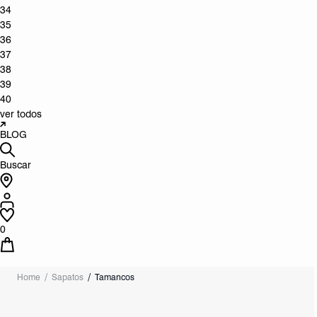
34
35
36
37
38
39
40
ver todos
BLOG
Buscar
0
Home
Sapatos
Tamancos