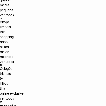
grande
média
pequena
ver todos
Shape
tiracolo
tote
shopping
hobo
clutch
malas
mochilas
ver todos
Coleção
triangle
944
lilibet
tina
online exclusive
ver todos
Acessórios