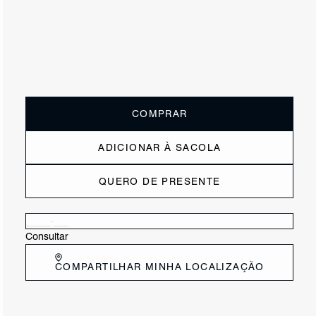
ou
3x de R$115,00
sem juros
Receba até
R$ 34,50
de cashback
Cor:
Branco
Tamanho:
Guia de tamanho
33
34
35
36
37
38
39
40
COMPRAR
ADICIONAR À SACOLA
QUERO DE PRESENTE
Verificar disponibilidade nas lojas próximas a você
Consultar
COMPARTILHAR MINHA LOCALIZAÇÃO
DESCRIÇÃO