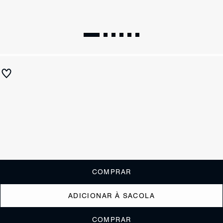
Tamanco Olga Couro Preto
R$ 650
R$ 325
ou
3x de R$108,33
sem juros
Receba até
R$ 32,50
de cashback
Cor:
Preto
Tamanho:
Guia de tamanho
33
34
35
36
37
38
39
40
COMPRAR
ADICIONAR À SACOLA
COMPRAR