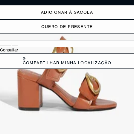
ADICIONAR À SACOLA
QUERO DE PRESENTE
Verificar disponibilidade nas lojas próximas a você
Consultar
COMPARTILHAR MINHA LOCALIZAÇÃO
DESCRIÇÃO
Minimalista, mas cheio de atitude, esse tamanco une sofisticação e
conforto em um design irresistível. As tiras largas em couro garantem
um visual imponente, enquanto a fivela robusta adiciona um toque de
personalidade. O bico amendoado mantém a elegância, e o salto
bloco médio equilibra estilo e praticidade, perfeito para te acompanhar
do dia à noite. Um essencial fashion para quem ama peças versáteis
e nada óbvias!