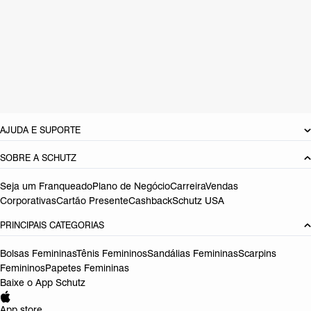
CARACTERÍSTICAS
Material: Couro
Cor: Preto
Tamanho do salto:
6 cm
Referência:
S2000108610003
DEVOLUÇÃO DO PRODUTO
AJUDA E SUPORTE
SOBRE A SCHUTZ
Seja um Franqueado
Plano de Negócio
Carreira
Vendas
Corporativas
Cartão Presente
Cashback
Schutz USA
PRINCIPAIS CATEGORIAS
Bolsas Femininas
Tênis Femininos
Sandálias Femininas
Scarpins
Femininos
Papetes Femininas
Baixe o App Schutz
App store