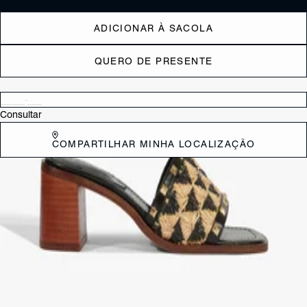
ADICIONAR À SACOLA
QUERO DE PRESENTE
Verificar disponibilidade nas lojas próximas a você
Consultar
COMPARTILHAR MINHA LOCALIZAÇÃO
DESCRIÇÃO
Esta sandália mule marrom é a união perfeita entre elegância casual e
estilo! Com salto bloco médio e acabamento em ráfia natural, ela traz
um visual rústico supercharmoso, enquanto a tira única com estampa
Triangle bicolor reforça a identidade Schutz com personalidade. Por
sua vez, as tachas nas laterais da sola deixam esse modelo ainda
mais interessante. Confortável e fácil de calçar, vai ser uma aposta
certeira!