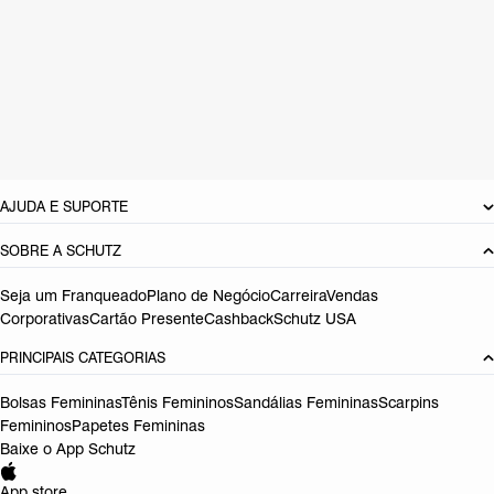
CARACTERÍSTICAS
Material: Multimaterial
Cor: Marrom
Tamanho do salto:
5.1 cm
Referência:
S2246400260002
DEVOLUÇÃO DO PRODUTO
AJUDA E SUPORTE
SOBRE A SCHUTZ
Seja um Franqueado
Plano de Negócio
Carreira
Vendas
Corporativas
Cartão Presente
Cashback
Schutz USA
PRINCIPAIS CATEGORIAS
Bolsas Femininas
Tênis Femininos
Sandálias Femininas
Scarpins
Femininos
Papetes Femininas
Baixe o App Schutz
App store