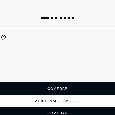
Tamanco Salto Bloco Médio Triangle Marrom
R$ 590
R$ 295
ou
2x de R$147,50
sem juros
Receba até
R$ 29,50
de cashback
Cor:
Marrom
Tamanho:
Guia de tamanho
33
34
35
36
37
38
39
40
COMPRAR
ADICIONAR À SACOLA
COMPRAR