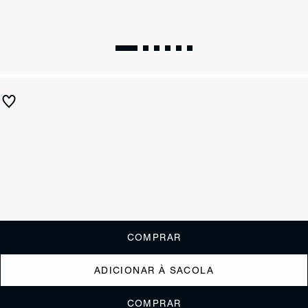
Tamanco Martha Couro Marrom
R$ 650
R$ 325
ou
3x de R$108,33
sem juros
Receba até
R$ 32,50
de cashback
Cor:
Tamanho:
Guia de tamanho
33
34
35
36
37
38
39
40
COMPRAR
ADICIONAR À SACOLA
COMPRAR