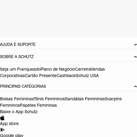
Material: Couro
Tamanho do salto:
5.1 cm
Referência:
S2246400160004
DEVOLUÇÃO DO PRODUTO
AJUDA E SUPORTE
SOBRE A SCHUTZ
Seja um Franqueado
Plano de Negócio
Carreira
Vendas
Corporativas
Cartão Presente
Cashback
Schutz USA
PRINCIPAIS CATEGORIAS
Bolsas Femininas
Tênis Femininos
Sandálias Femininas
Scarpins
Femininos
Papetes Femininas
Baixe o App Schutz
App store
Google play