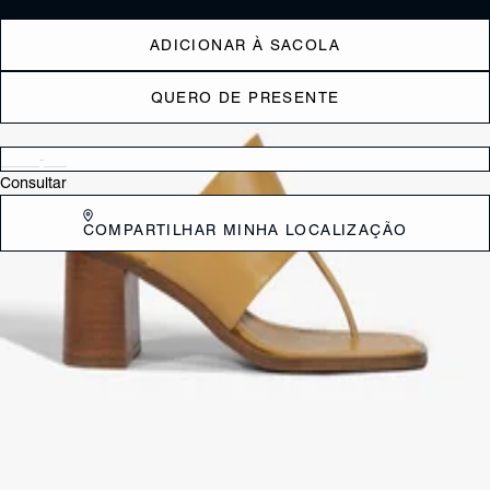
ADICIONAR À SACOLA
QUERO DE PRESENTE
Verificar disponibilidade nas lojas próximas a você
Consultar
COMPARTILHAR MINHA LOCALIZAÇÃO
DESCRIÇÃO
Com um visual urbano e sofisticado, esta sandália mule de dedo se
destaca pelo cabedal com tira larga e acabamento de pelos com
estampa de zebra, adicionando um toque glam ao design. O bico
quadrado e o salto bloco médio garantem conforto e modernidade,
enquanto o fácil calce torna o modelo prático para o dia a dia. Perfeita
para elevar produções casuais com estilo e personalidade!
CARACTERÍSTICAS