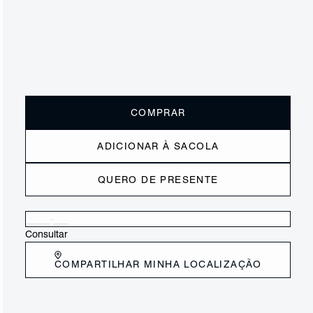
ou
2x de R$110,00
sem juros
Receba até
R$ 22,00
de cashback
Cor:
Laranja
Tamanho:
Guia de tamanho
33
34
35
36
37
38
39
40
COMPRAR
ADICIONAR À SACOLA
QUERO DE PRESENTE
Verificar disponibilidade nas lojas próximas a você
Consultar
COMPARTILHAR MINHA LOCALIZAÇÃO
DESCRIÇÃO