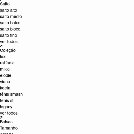
Salto
salto alto
salto médio
salto baixo
salto bloco
salto fino
ver todos
Coleção
lexi
raffaela
mikki
elodie
viena
keefa
tênis smash
tênis st
legacy
ver todos
Bolsas
Tamanho