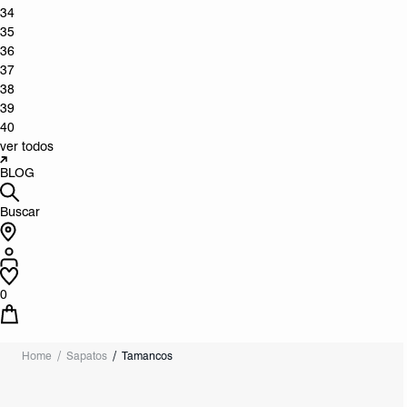
34
35
36
37
38
39
40
ver todos
BLOG
Buscar
0
Home
Sapatos
Tamancos