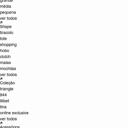
grande
média
pequena
ver todos
Shape
tiracolo
tote
shopping
hobo
clutch
malas
mochilas
ver todos
Coleção
triangle
944
lilibet
tina
online exclusive
ver todos
Acessórios