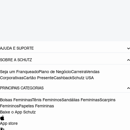
Material: Couro
Cor: Marrom
Tamanho do salto:
6.5 cm
Referência:
S2107300100010
DEVOLUÇÃO DO PRODUTO
AJUDA E SUPORTE
SOBRE A SCHUTZ
Seja um Franqueado
Plano de Negócio
Carreira
Vendas
Corporativas
Cartão Presente
Cashback
Schutz USA
PRINCIPAIS CATEGORIAS
Bolsas Femininas
Tênis Femininos
Sandálias Femininas
Scarpins
Femininos
Papetes Femininas
Baixe o App Schutz
App store