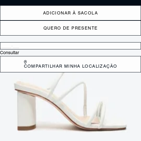
ADICIONAR À SACOLA
QUERO DE PRESENTE
Verificar disponibilidade nas lojas próximas a você
Consultar
COMPARTILHAR MINHA LOCALIZAÇÃO
DESCRIÇÃO
Adicione um toque de glamour e estilo com a Sandália salto médio
geométrico em courovermelha. Com um design único e tiras
elegantes no cabedal, esta sandália combina moda e conforto. O salto
médio proporciona equilíbrio entre sofisticação e praticidade,
tornando-a a escolha perfeita para diversas ocasiões. Adote um visual
moderno e cheio de personalidade com este calçado versátil.
CARACTERÍSTICAS