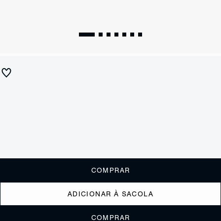
Tamanco Salto Médio Geométrico Couro Marrom
R$ 550
R$ 220
ou
2x de R$110,00
sem juros
Receba até
R$ 22,00
de cashback
Cor:
Marrom
Tamanho:
Guia de tamanho
33
34
35
36
37
38
39
40
COMPRAR
ADICIONAR À SACOLA
COMPRAR