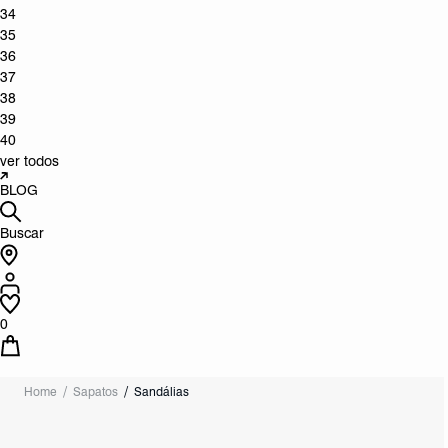
34
35
36
37
38
39
40
ver todos
BLOG
Buscar
0
Home
Sapatos
Sandálias