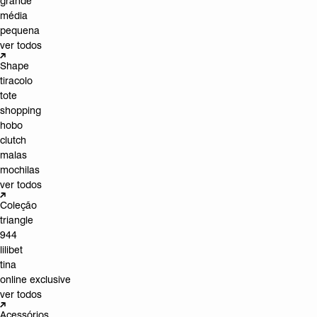
grande
média
pequena
ver todos
Shape
tiracolo
tote
shopping
hobo
clutch
malas
mochilas
ver todos
Coleção
triangle
944
lilibet
tina
online exclusive
ver todos
Acessórios