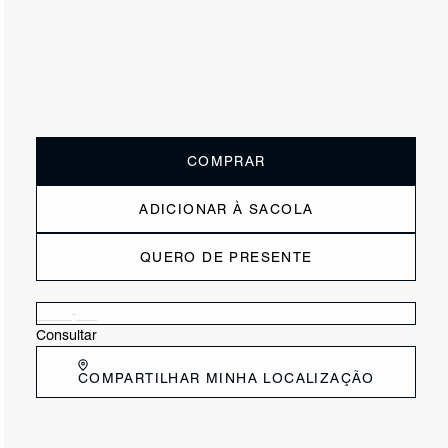
ou
2x de R$117,50
sem juros
Receba até
R$ 23,50
de cashback
Cor:
Nude
Tamanho:
Guia de tamanho
33
34
35
36
37
38
39
40
COMPRAR
ADICIONAR À SACOLA
QUERO DE PRESENTE
Verificar disponibilidade nas lojas próximas a você
Consultar
COMPARTILHAR MINHA LOCALIZAÇÃO
DESCRIÇÃO