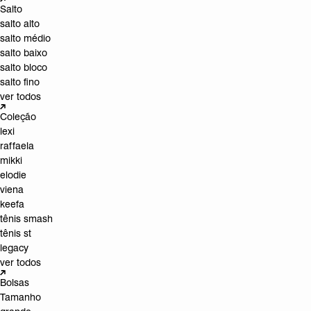
Salto
salto alto
salto médio
salto baixo
salto bloco
salto fino
ver todos
Coleção
lexi
raffaela
mikki
elodie
viena
keefa
tênis smash
tênis st
legacy
ver todos
Bolsas
Tamanho