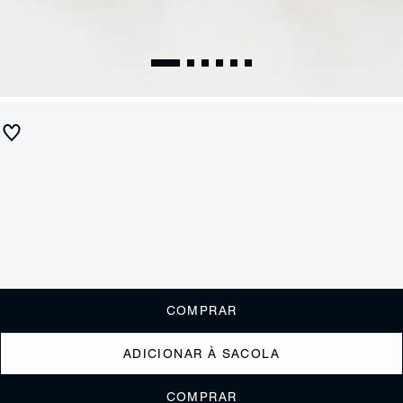
Tamanco Tiras Brilho Camurça Verde
R$ 550
R$ 220
ou
2x de R$110,00
sem juros
Receba até
R$ 22,00
de cashback
Cor:
Verde
Tamanho:
Guia de tamanho
33
34
35
36
37
38
39
40
COMPRAR
ADICIONAR À SACOLA
COMPRAR