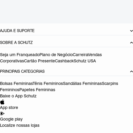
Tamanho do salto:
6.8 cm
Referência:
S2154000020002
DEVOLUÇÃO DO PRODUTO
AJUDA E SUPORTE
SOBRE A SCHUTZ
Seja um Franqueado
Plano de Negócio
Carreira
Vendas
Corporativas
Cartão Presente
Cashback
Schutz USA
PRINCIPAIS CATEGORIAS
Bolsas Femininas
Tênis Femininos
Sandálias Femininas
Scarpins
Femininos
Papetes Femininas
Baixe o App Schutz
App store
Google play
Localize nossas lojas