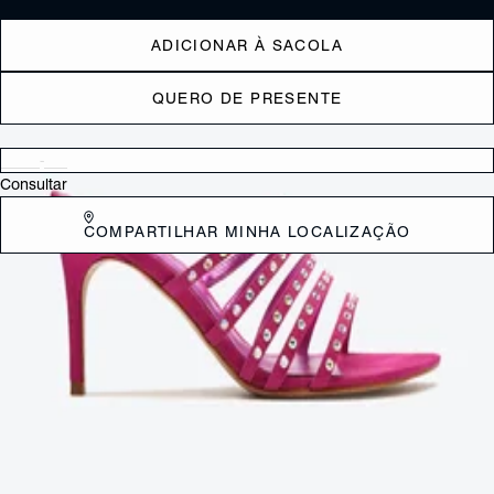
ADICIONAR À SACOLA
QUERO DE PRESENTE
Verificar disponibilidade nas lojas próximas a você
Consultar
COMPARTILHAR MINHA LOCALIZAÇÃO
DESCRIÇÃO
Glam e vibrante, essa sandália aparece em um tom de verde trendy e
cheio de personalidade, match perfeito para suas tiras delicadas com
brilho no cabedal. Aposte!
CARACTERÍSTICAS
Material: Camurça
Cor: Verde