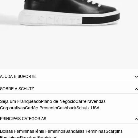
vestidos, saias, jeans e até mesmo peças de alfaiataria - inclusive na
balada! Aposte!
CARACTERÍSTICAS
Material: Couro
Cor: Branco
Tamanho do salto:
3.5 cm
Referência:
S2092000060001
DEVOLUÇÃO DO PRODUTO
AJUDA E SUPORTE
SOBRE A SCHUTZ
Seja um Franqueado
Plano de Negócio
Carreira
Vendas
Corporativas
Cartão Presente
Cashback
Schutz USA
PRINCIPAIS CATEGORIAS
Bolsas Femininas
Tênis Femininos
Sandálias Femininas
Scarpins
Femininos
Papetes Femininas