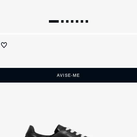
Tênis It Schutz Amarração Branco
Produto indisponível
Receba até
R$ 29,50
de cashback
Cor:
Branco
AVISE-ME
DESCRIÇÃO
Super confortável, o tênis de cano baixo e bico arredondado também
pode ser aquele “fashion item” que vai transformar o seu look! Aqui, o
clássico white sneaker ganha personalidade de sobra com o solado
bold que traz uma boa dose de atitude street com a logomania
SCHUTZ! O resultado é um modelo que foge do comum, mas não
perde em versatilidade: acompanha produções moderninhas com