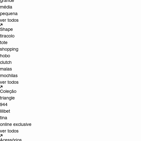
grande
média
pequena
ver todos
Shape
tiracolo
tote
shopping
hobo
clutch
malas
mochilas
ver todos
Coleção
triangle
944
lilibet
tina
online exclusive
ver todos
Acessórios