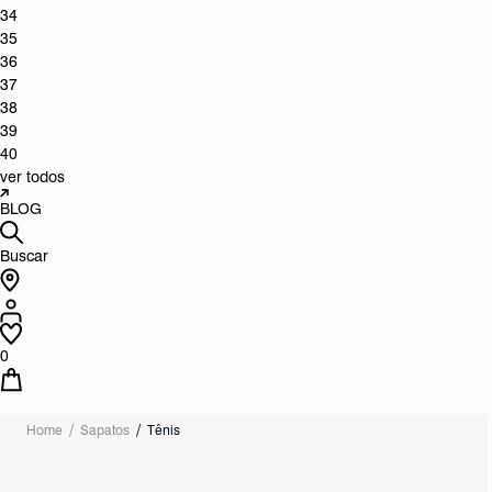
34
35
36
37
38
39
40
ver todos
BLOG
Buscar
0
Home
Sapatos
Tênis