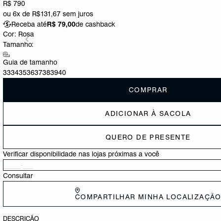
R$ 790
ou
6x de R$131,67
sem juros
Receba até
R$ 79,00
de cashback
Cor:
Rosa
Tamanho:
Guia de tamanho
33
34
35
36
37
38
39
40
COMPRAR
ADICIONAR À SACOLA
QUERO DE PRESENTE
Verificar disponibilidade nas lojas próximas a você
Consultar
COMPARTILHAR MINHA LOCALIZAÇÃ
DESCRIÇÃO