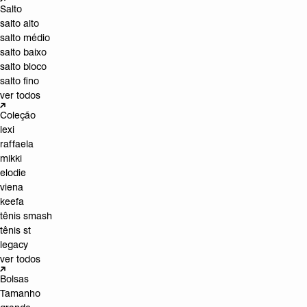
Salto
salto alto
salto médio
salto baixo
salto bloco
salto fino
ver todos
Coleção
lexi
raffaela
mikki
elodie
viena
keefa
tênis smash
tênis st
legacy
ver todos
Bolsas
Tamanho