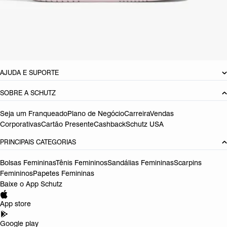
Material: Multimaterial
Cor: Branco
Referência:
S2257500010008
DEVOLUÇÃO DO PRODUTO
AJUDA E SUPORTE
SOBRE A SCHUTZ
Seja um Franqueado
Plano de Negócio
Carreira
Vendas
Corporativas
Cartão Presente
Cashback
Schutz USA
PRINCIPAIS CATEGORIAS
Bolsas Femininas
Tênis Femininos
Sandálias Femininas
Scarpins
Femininos
Papetes Femininas
Baixe o App Schutz
App store
Google play