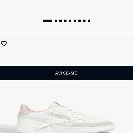
Tênis Reebok Branco Sola Bicolor
Produto indisponível
Receba até
R$ 39,50
de cashback
Cor:
Branco
AVISE-ME
DESCRIÇÃO
O seu próximo Tênis Reebok não é apenas um calçado, é uma
declaração de estilo! Com um design que resgata a autenticidade
retrô e a une às tendências mais quentes do momento, ele é a aposta
certa para transformar seus looks.
CARACTERÍSTICAS