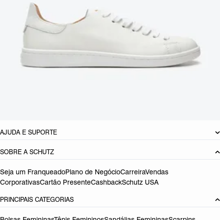
acabamento em couro torna-se ainda mais irresistível, garantindo
estilo inclusive em ocasiões que demandam um toque de
glamour, aposte!
CARACTERÍSTICAS
Material: Couro
Cor: Branco
Tamanho do salto:
2.7 cm
Referência:
S2022600020001
DEVOLUÇÃO DO PRODUTO
AJUDA E SUPORTE
SOBRE A SCHUTZ
Seja um Franqueado
Plano de Negócio
Carreira
Vendas
Corporativas
Cartão Presente
Cashback
Schutz USA
PRINCIPAIS CATEGORIAS
Bolsas Femininas
Tênis Femininos
Sandálias Femininas
Scarpins