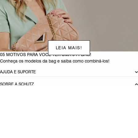
LEIA MAIS!
05 MOTIVOS PARA VOCÊ TER UMA 944 BAG!
Conheça os modelos da bag e saiba como combiná-los!
AJUDA E SUPORTE
SOBRE A SCHUTZ
Seja um Franqueado
Plano de Negócio
Carreira
Vendas
Corporativas
Cartão Presente
Cashback
Schutz USA
Produto adicionado!
PRINCIPAIS CATEGORIAS
Bolsas Femininas
Tênis Femininos
Sandálias Femininas
Scarpins
Femininos
Papetes Femininas