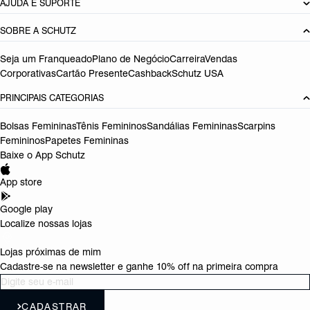
AJUDA E SUPORTE
SOBRE A SCHUTZ
Seja um Franqueado
Plano de Negócio
Carreira
Vendas
Corporativas
Cartão Presente
Cashback
Schutz USA
PRINCIPAIS CATEGORIAS
Bolsas Femininas
Tênis Femininos
Sandálias Femininas
Scarpins
Femininos
Papetes Femininas
Baixe o App Schutz
App store
Google play
Localize nossas lojas
Lojas próximas de mim
Cadastre-se na newsletter e ganhe 10% off na primeira compra
CADASTRAR