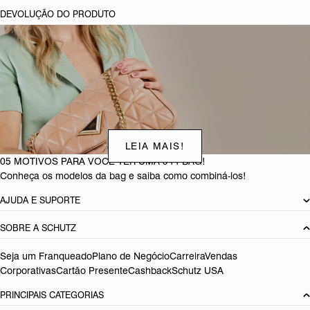
DEVOLUÇÃO DO PRODUTO
LEIA MAIS!
05 MOTIVOS PARA VOCÊ TER UMA 944 BAG!
Conheça os modelos da bag e saiba como combiná-los!
AJUDA E SUPORTE
SOBRE A SCHUTZ
Seja um Franqueado
Plano de Negócio
Carreira
Vendas
Corporativas
Cartão Presente
Cashback
Schutz USA
PRINCIPAIS CATEGORIAS