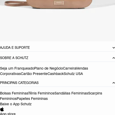
CARACTERÍSTICAS
Material: Sintetico
Cor: Marrom
Referência:
S5001020220002
DEVOLUÇÃO DO PRODUTO
AJUDA E SUPORTE
SOBRE A SCHUTZ
Seja um Franqueado
Plano de Negócio
Carreira
Vendas
Corporativas
Cartão Presente
Cashback
Schutz USA
PRINCIPAIS CATEGORIAS
Bolsas Femininas
Tênis Femininos
Sandálias Femininas
Scarpins
Femininos
Papetes Femininas
Baixe o App Schutz
App store