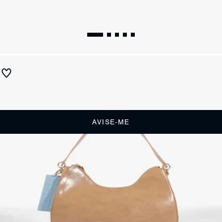
Bolsa Shoulder Média Marrom
Produto indisponível
Receba até
R$ 32,50
de cashback
Cor:
Marrom
AVISE-ME
DESCRIÇÃO
Essa bolsa shoulder marrom é ideal para quem busca um modelo
versátil e estiloso! Com detalhe Schutz personalizado e bagcharm em
cor contrastante, ela adiciona um toque moderno ao visual. Tem
amplo espaço para levar seus itens e a praticidade de levar no ombro.
É a bolsa feminina perfeita para acompanhar produções do dia a dia à
noite! Comprimento da alça: 47 cm | Largura da alça: 1,5 cm