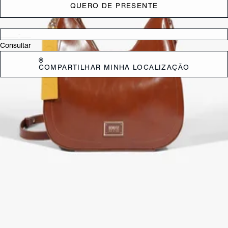
QUERO DE PRESENTE
Verificar disponibilidade nas lojas próximas a você
Consultar
COMPARTILHAR MINHA LOCALIZAÇÃO
DESCRIÇÃO
Essa bolsa shoulder marrom é ideal para quem busca um modelo
versátil e estiloso! Com detalhe Schutz personalizado e bagcharm em
cor contrastante, ela adiciona um toque moderno ao visual. Tem
amplo espaço para levar seus itens e a praticidade de levar no ombro.
É a bolsa feminina perfeita para acompanhar produções do dia a dia à
noite! Comprimento da alça: 47 cm | Largura da alça: 1,5 cm
CARACTERÍSTICAS
Material: Sintetico
Cor: Marrom
Dimensões:
29 x 8 x 22 cm (comprimento x largura x altura)