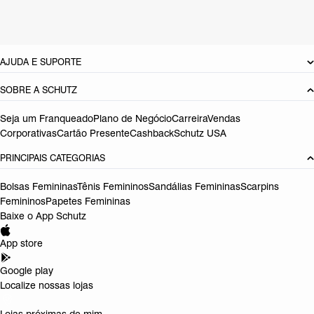
Referência:
S5001020220003
DEVOLUÇÃO DO PRODUTO
AJUDA E SUPORTE
SOBRE A SCHUTZ
Seja um Franqueado
Plano de Negócio
Carreira
Vendas
Corporativas
Cartão Presente
Cashback
Schutz USA
PRINCIPAIS CATEGORIAS
Bolsas Femininas
Tênis Femininos
Sandálias Femininas
Scarpins
Femininos
Papetes Femininas
Baixe o App Schutz
App store
Google play
Localize nossas lojas