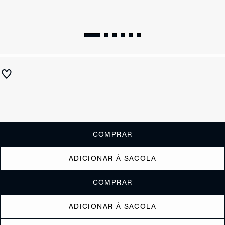
Bolsa Shoulder Média Marrom
R$ 650
ou
6x de R$108,33
sem juros
Receba até
R$ 65,00
de cashback
Cor:
Marrom
COMPRAR
ADICIONAR À SACOLA
COMPRAR
ADICIONAR À SACOLA