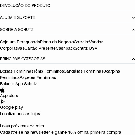
DEVOLUÇÃO DO PRODUTO
AJUDA E SUPORTE
SOBRE A SCHUTZ
Seja um Franqueado
Plano de Negócio
Carreira
Vendas
Corporativas
Cartão Presente
Cashback
Schutz USA
PRINCIPAIS CATEGORIAS
Bolsas Femininas
Tênis Femininos
Sandálias Femininas
Scarpins
Femininos
Papetes Femininas
Baixe o App Schutz
App store
Google play
Localize nossas lojas
Lojas próximas de mim
Cadastre-se na newsletter e ganhe 10% off na primeira compra