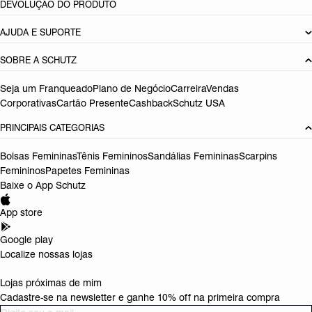
DEVOLUÇÃO DO PRODUTO
AJUDA E SUPORTE
SOBRE A SCHUTZ
Seja um Franqueado
Plano de Negócio
Carreira
Vendas
Corporativas
Cartão Presente
Cashback
Schutz USA
PRINCIPAIS CATEGORIAS
Bolsas Femininas
Tênis Femininos
Sandálias Femininas
Scarpins
Femininos
Papetes Femininas
Baixe o App Schutz
App store
Google play
Localize nossas lojas
Lojas próximas de mim
Cadastre-se na newsletter e ganhe 10% off na primeira compra