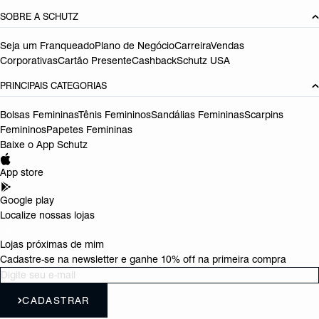
SOBRE A SCHUTZ
Seja um Franqueado
Plano de Negócio
Carreira
Vendas
Corporativas
Cartão Presente
Cashback
Schutz USA
PRINCIPAIS CATEGORIAS
Bolsas Femininas
Tênis Femininos
Sandálias Femininas
Scarpins
Femininos
Papetes Femininas
Baixe o App Schutz
App store
Google play
Localize nossas lojas
Lojas próximas de mim
Cadastre-se na newsletter e ganhe 10% off na primeira compra
CADASTRAR